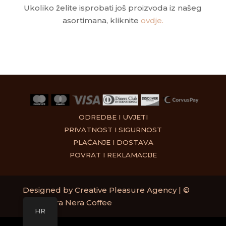
Ukoliko želite isprobati još proizvoda iz našeg
asortimana, kliknite
ovdje.
ODREDBE I UVJETI
PRIVATNOST I SIGURNOST
PLAĆANJE I DOSTAVA
POVRAT I REKLAMACIJE
Designed by
Creative Pleasure Agency
| ©
2025 Bora Nera Coffee
HR