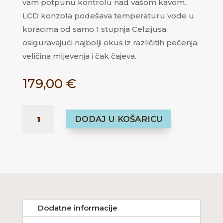
vam potpunu kontrolu nad vašom kavom.
LCD konzola podešava temperaturu vode u
koracima od samo 1 stupnja Celzijusa,
osiguravajući najbolji okus iz različitih pečenja,
veličina mljevenja i čak čajeva.
179,00
€
BREWISTA
DODAJ U KOŠARICU
VARIABLE
TEMPERATURE
KETTLE
1L
KOLIČINA
Dodatne informacije