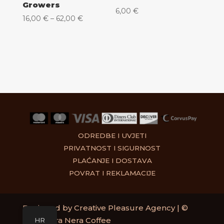
Growers
6,00
€
Raspon
16,00
€
–
62,00
€
cijena:
od
16,00 €
do
62,00 €
ODREDBE I UVJETI
PRIVATNOST I SIGURNOST
PLAĆANJE I DOSTAVA
POVRAT I REKLAMACIJE
Designed by
Creative Pleasure Agency
| ©
2025 Bora Nera Coffee
HR