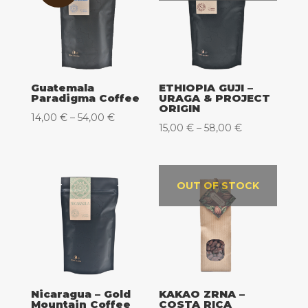
Guatemala
ETHIOPIA GUJI –
Paradigma Coffee
URAGA & PROJECT
ORIGIN
Raspon
14,00
€
–
54,00
€
Raspon
15,00
€
–
58,00
€
cijena:
cijena:
od
od
14,00 €
15,00 €
OUT OF STOCK
do
do
54,00 €
58,00 €
Nicaragua – Gold
KAKAO ZRNA –
Mountain Coffee
COSTA RICA