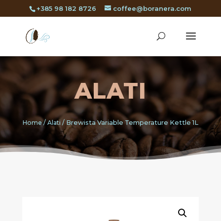
+385 98 182 8726
coffee@boranera.com
ALATI
Home
/
Alati
/ Brewista Variable Temperature Kettle 1L