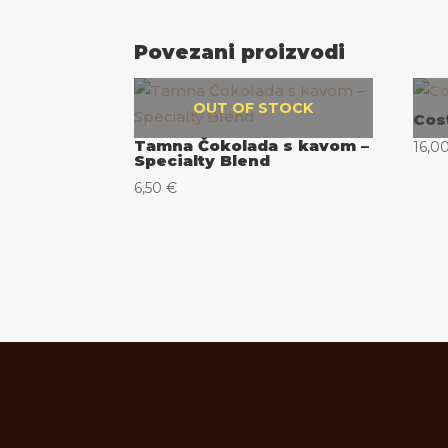
Povezani proizvodi
OUT OF STOCK
Cos
Tamna Čokolada s kavom –
16,0
Specialty Blend
6,50
€