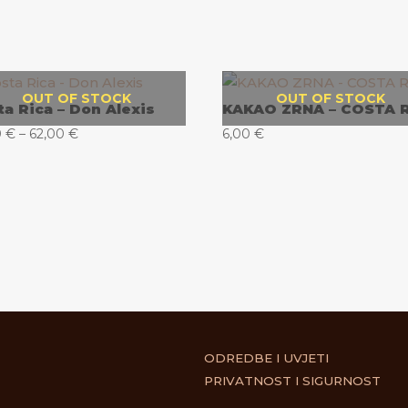
OUT OF STOCK
OUT OF STOCK
ta Rica – Don Alexis
KAKAO ZRNA – COSTA 
Raspon
0
€
–
62,00
€
6,00
€
cijena:
od
16,00 €
do
62,00 €
ODREDBE I UVJETI
PRIVATNOST I SIGURNOST