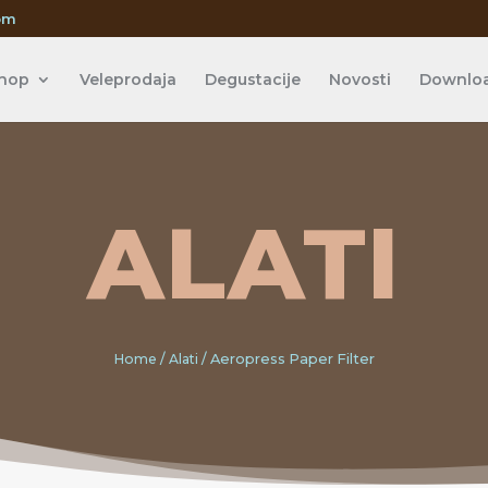
om
hop
Veleprodaja
Degustacije
Novosti
Downlo
ALATI
Home
/
Alati
/ Aeropress Paper Filter