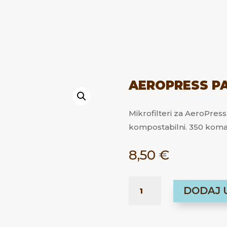
AEROPRESS PA
Mikrofilteri za AeroPress 
kompostabilni. 350 koma
8,50
€
AEROPRESS
DODAJ 
PAPER
FILTER
KOLIČINA