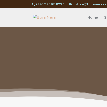
+385 98 182 8726
coffee@boranera.c
Home
S