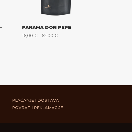
–
PANAMA DON PEPE
Raspon
16,00
€
–
62,00
€
cijena:
od
16,00 €
do
62,00 €
PLAĆANJE I DOSTAVA
POVRAT I REKLAMACIJE