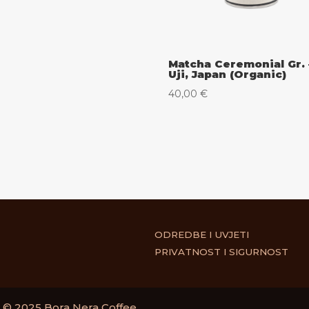
Matcha Ceremonial Gr. 
Uji, Japan (Organic)
40,00
€
ODREDBE I UVJETI
PRIVATNOST I SIGURNOST
 © 2025 Bora Nera Coffee