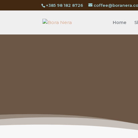
+385 98 182 8726
coffee@boranera.c
Home
S