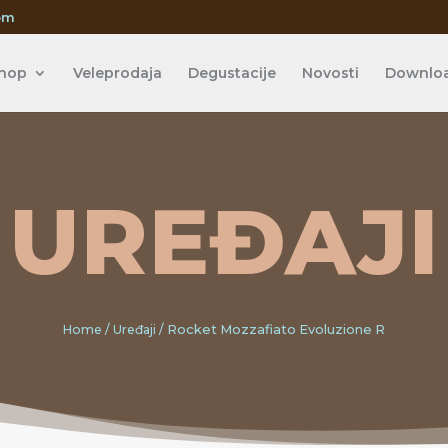
om
hop
Veleprodaja
Degustacije
Novosti
Downlo
UREĐAJI
Home
/
Uređaji
/ Rocket Mozzafiato Evoluzione R