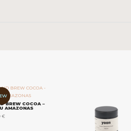
EW
D BREW COCOA –
U AMAZONAS
0
€