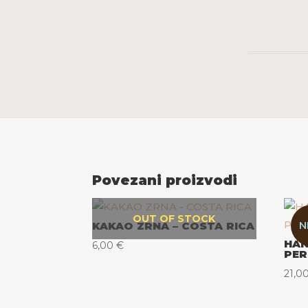
Povezani proizvodi
OUT OF STOCK
N
KAKAO ZRNA – COSTA RICA
HAN
6,00
€
PER
21,0