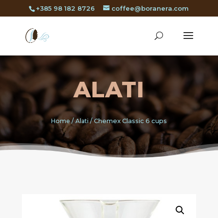
+385 98 182 8726
coffee@boranera.com
ALATI
Home
/
Alati
/ Chemex Classic 6 cups