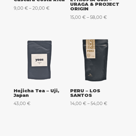
URAGA & PROJECT
Raspon
9,00
€
–
20,00
€
ORIGIN
cijena:
Raspon
15,00
€
–
58,00
€
od
cijena:
9,00 €
od
do
15,00 €
20,00 €
do
58,00 €
Hojicha Tea – Uji,
PERU – LOS
Japan
SANTOS
Raspon
43,00
€
14,00
€
–
54,00
€
cijena:
od
14,00 €
do